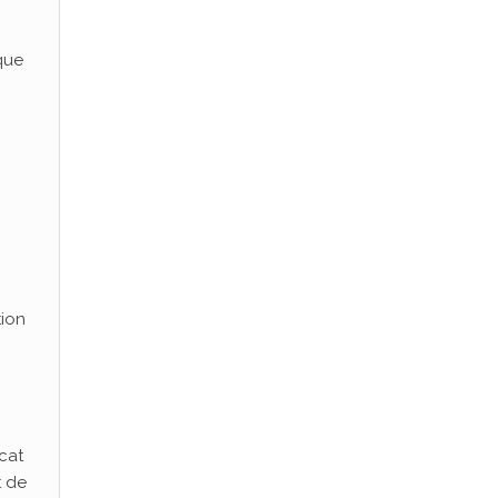
que
tion
cat
t de