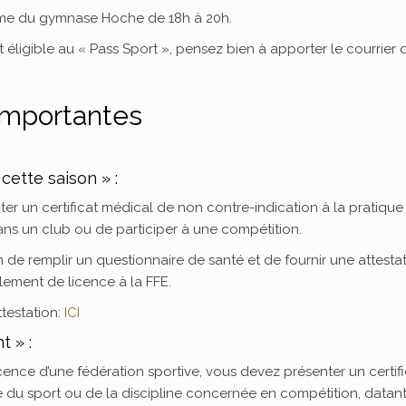
rime du gymnase Hoche de 18h à 20h.
 éligible au « Pass Sport », pensez bien à apporter le courrier 
importantes
ette saison » :
nter un certificat médical de non contre-indication à la pratique
dans un club ou de participer à une compétition.
on de remplir un questionnaire de santé et de fournir une attesta
lement de licence à la FFE.
ttestation:
ICI
 » :
cence d’une fédération sportive, vous devez présenter un certifi
e du sport ou de la discipline concernée en compétition, datan