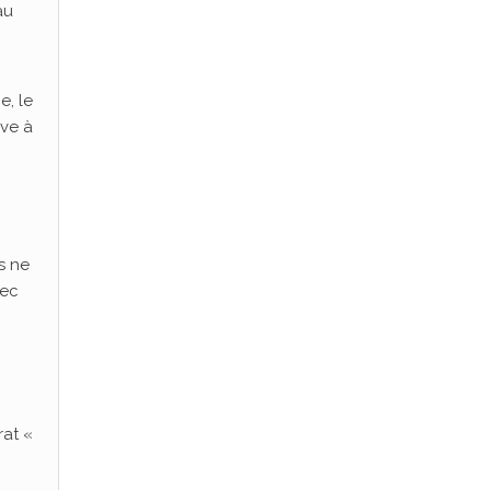
au
e, le
ive à
s ne
vec
rat «