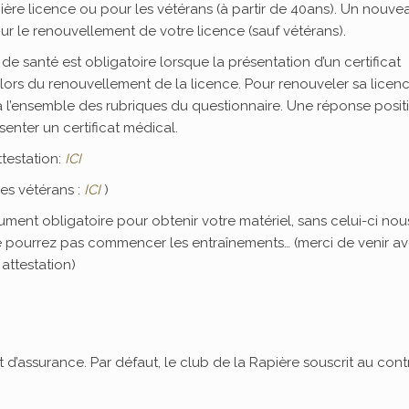
ère licence ou pour les vétérans (à partir de 40ans). Un nouve
ur le renouvellement de votre licence (sauf vétérans).
e santé est obligatoire lorsque la présentation d’un certificat
rs du renouvellement de la licence. Pour renouveler sa licenc
e à l’ensemble des rubriques du questionnaire. Une réponse posit
enter un certificat médical.
ttestation:
ICI
les vétérans :
ICI
)
ocument obligatoire pour obtenir votre matériel, sans celui-ci nou
 pourrez pas commencer les entraînements… (merci de venir a
 attestation)
t d’assurance. Par défaut, le club de la Rapière souscrit au cont