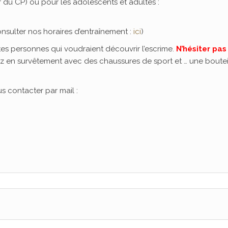
 du CP) ou pour les adolescents et adultes :
nsulter nos horaires d’entraînement :
ici
)
es personnes qui voudraient découvrir l’escrime.
N’hésiter pas 
ez en survêtement avec des chaussures de sport et … une boutei
s contacter par mail :