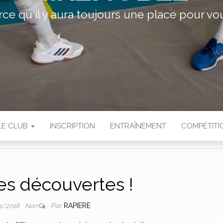
rce qu'il y aura toujours une place pour vou
LE CLUB
INSCRIPTION
ENTRAÎNEMENT
COMPÉTITI
s découvertes !
Par
RAPIERE
9/2018
Non